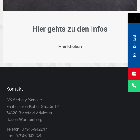
→
Hier gehts zu den Infos
Kontakt
Hier klicken
Kontakt
AS Archery Service
Freiherr-von-Kober-Straße 12
74626 Bretzfeld-Adolzfurt
Baden-Württemberg
Telefon: 07946-942247
Fax: 07946-942248